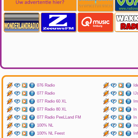
076 Radio
Id
077 Radio
IJ
077 Radio 60 XL
Im
077 Radio 80 XL
In
077 Radio PeeLLand FM
In
100% NL
In
100% NL Feest
In