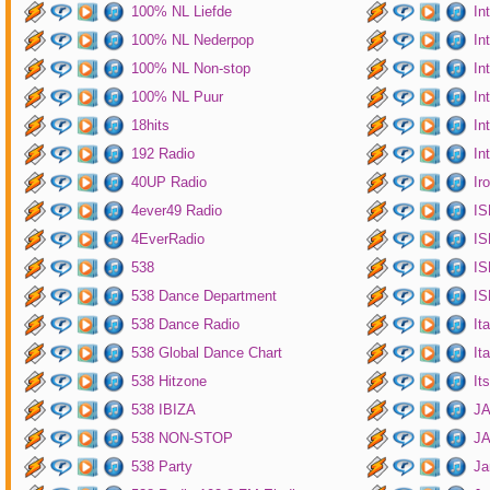
100% NL Liefde
In
100% NL Nederpop
In
100% NL Non-stop
In
100% NL Puur
In
18hits
In
192 Radio
In
40UP Radio
Ir
4ever49 Radio
IS
4EverRadio
IS
538
IS
538 Dance Department
IS
538 Dance Radio
It
538 Global Dance Chart
It
538 Hitzone
It
538 IBIZA
JA
538 NON-STOP
J
538 Party
Ja