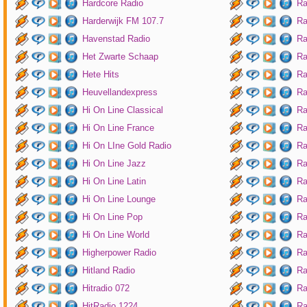
Hardcore Radio
Ra
Harderwijk FM 107.7
Ra
Havenstad Radio
Ra
Het Zwarte Schaap
Ra
Hete Hits
Ra
Heuvellandexpress
Ra
Hi On Line Classical
Ra
Hi On Line France
Ra
Hi On LIne Gold Radio
Ra
Hi On Line Jazz
Ra
Hi On Line Latin
Ra
Hi On Line Lounge
Ra
Hi On Line Pop
Ra
Hi On Line World
Ra
Higherpower Radio
Ra
Hitland Radio
Ra
Hitradio 072
Ra
HitRadio 1224
Ra