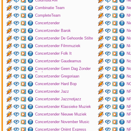
Columbia AM
Ne
Combinatie Team
Ne
CompleteTeam
NH
Concertzender
Ni
Concertzender Barok
Ni
Concertzender De Gehoorde Stilte
N
Concertzender Filmmuziek
Nl
Concertzender Folk It
N
Concertzender Gaudeamus
No
Concertzender Geen Dag Zonder
No
Bach
Concertzender Gregoriaan
No
Concertzender Hard Bop
N
Concertzender Jazz
N
Concertzender Jazznotjazz
NP
Concertzender Klassieke Muziek
NP
(
Concertzender Nieuwe Muziek
N
Concertzender November Music
NP
Concertzender Oriënt Express
NP