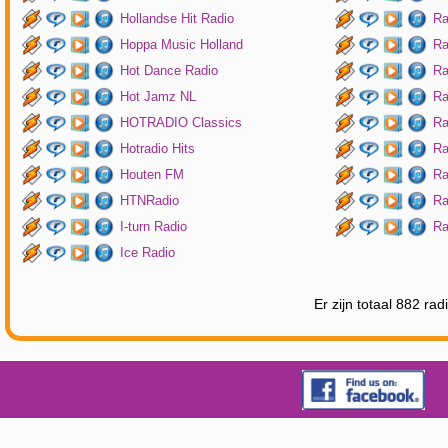
Hollandse Hit Radio
Ra
Hoppa Music Holland
Ra
Hot Dance Radio
Ra
Hot Jamz NL
Ra
HOTRADIO Classics
Ra
Hotradio Hits
Ra
Houten FM
Ra
HTNRadio
Ra
I-turn Radio
Ra
Ice Radio
Er zijn totaal 882 ra