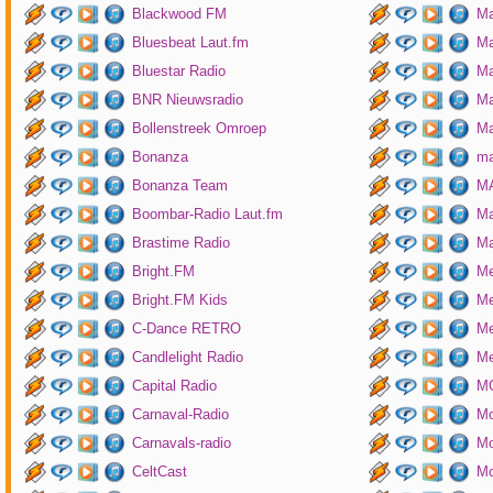
Blackwood FM
Ma
Bluesbeat Laut.fm
Ma
Bluestar Radio
M
BNR Nieuwsradio
Ma
Bollenstreek Omroep
Ma
Bonanza
ma
Bonanza Team
MA
Boombar-Radio Laut.fm
M
Brastime Radio
Ma
Bright.FM
Me
Bright.FM Kids
Me
C-Dance RETRO
Me
Candlelight Radio
Me
Capital Radio
M
Carnaval-Radio
Mo
Carnavals-radio
Mo
CeltCast
Mo