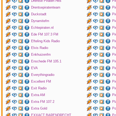
Drentse Piraten Hits
Pi
Drentsepiratenteam
Pi
Duckstadt
Pi
Dynamitefm
Pi
Echtepiraten.nl
Pi
Ede FM 107.3 FM
Pi
Efteling Kids Radio
Pi
Elvis Radio
Pi
Enkhuizenfm
Pi
Enschede FM 105.1
Pi
EVA
Pi
Everythingradio
Pi
Excellent FM
Pi
Exit Radio
Pi
Extra AM
Pi
Extra FM 107.2
Pl
Extra Gold
P
EXXACT BARENDRECHT
Po