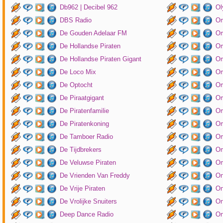
Db962 | Decibel 962
Ol
DBS Radio
Om
De Gouden Adelaar FM
Om
De Hollandse Piraten
Om
De Hollandse Piraten Gigant
Om
De Loco Mix
Om
De Optocht
Om
De Piraatgigant
Om
De Piratenfamilie
Om
De Piratenkoning
Om
De Tamboer Radio
Om
De Tijdbrekers
Om
De Veluwse Piraten
Om
De Vrienden Van Freddy
On
De Vrije Piraten
On
De Vrolijke Snuiters
On
Deep Dance Radio
On