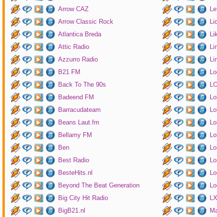
Arrow CAZ
Le
Arrow Classic Rock
Li
Atlantica Breda
Li
Attic Radio
Li
Azzurro Radio
Li
B21 FM
Lo
Back To The 90s
LO
Badeend FM
Lo
Barracudateam
Lo
Beans Laut.fm
Lo
Bellamy FM
Lo
Ben
Lo
Best Radio
Lo
BesteHits.nl
Lo
Beyond The Beat Generation
Lo
Big City Hit Radio
LX
BigB21.nl
Ma