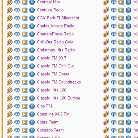
Centraal Hits
Mu
Centrum Radio
Mu
CGK Beth-El Sliedrecht
Mu
Chakra Angels Radio
Mu
ChattersPlace-Radio
Mu
Chill-Out Radio Gaia
Mu
Christmas Hits Radio
Mu
Classic FM 90.7
Mu
Classic FM Chill Out
Mu
Classic FM Opera
Mu
Classic FM Soundtracks
Mu
Classic Hits 106
Mu
Classic Hits 106 Europe
Mu
Clos FM
Mu
Coastline 94.5 FM
Mu
Cobra Team
Ne
Colorado Team
Ne