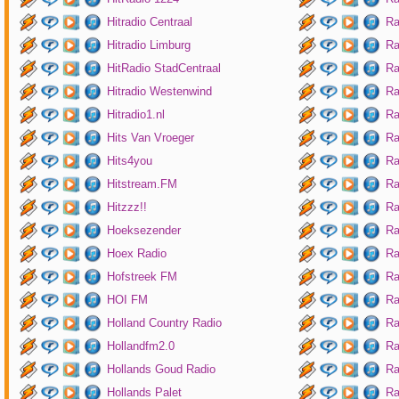
Hitradio Centraal
Ra
Hitradio Limburg
Ra
HitRadio StadCentraal
Ra
Hitradio Westenwind
Ra
Hitradio1.nl
Ra
Hits Van Vroeger
Ra
Hits4you
Ra
Hitstream.FM
Ra
Hitzzz!!
Ra
Hoeksezender
Ra
Hoex Radio
Ra
Hofstreek FM
Ra
HOI FM
Ra
Holland Country Radio
Ra
Hollandfm2.0
Ra
Hollands Goud Radio
Ra
Hollands Palet
Ra