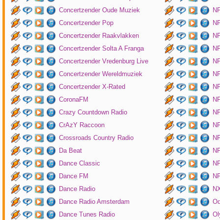
Concertzender Oude Muziek
N
Concertzender Pop
NP
Concertzender Raakvlakken
NP
Concertzender Solta A Franga
NP
Concertzender Vredenburg Live
N
Concertzender Wereldmuziek
N
Concertzender X-Rated
NP
CoronaFM
N
Crazy Countdown Radio
NP
CrAzY Raccoon
NP
Crossroads Country Radio
NP
Da Beat
NP
Dance Classic
NP
Dance FM
NP
Dance Radio
NX
Dance Radio Amsterdam
O
Dance Tunes Radio
Ol