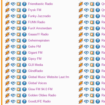
Friendtastic Radio
Qm
Frysk FM
Qm
Funky-Jazzradio
Ra
FUNN Radio
Ra
FunX Amsterdam
Ra
Gaaas!!! Radio
Ra
Geheimepiraten
Ra
Gelre FM
Ra
Gigant FM
Ra
Gipsy FM
Ra
GL8 Media
Ra
GlindRadio
Ra
Global Music Website Laut.fm
Ra
Global Voices
Ra
Glow FM 94.0 FM
Ra
Golden Oldies Radio
Ra
GoodLIFE Radio
Ra