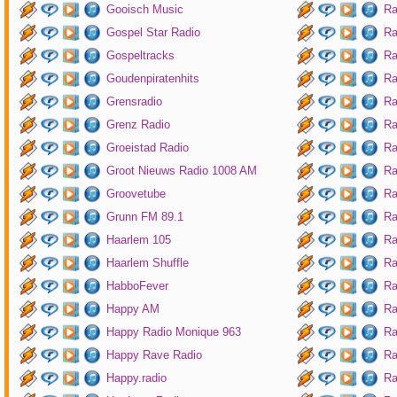
Gooisch Music
Ra
Gospel Star Radio
Ra
Gospeltracks
Ra
Goudenpiratenhits
Ra
Grensradio
Ra
Grenz Radio
Ra
Groeistad Radio
Ra
Groot Nieuws Radio 1008 AM
Ra
Groovetube
Ra
Grunn FM 89.1
Ra
Haarlem 105
Ra
Haarlem Shuffle
Ra
HabboFever
Ra
Happy AM
Ra
Happy Radio Monique 963
Ra
Happy Rave Radio
Ra
Happy.radio
Ra