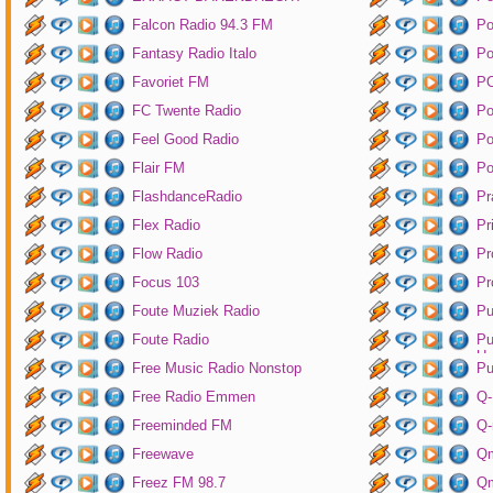
Falcon Radio 94.3 FM
Po
Fantasy Radio Italo
P
Favoriet FM
P
FC Twente Radio
Po
Feel Good Radio
Po
Flair FM
Po
FlashdanceRadio
Pr
Flex Radio
Pr
Flow Radio
Pr
Focus 103
Pr
Foute Muziek Radio
Pu
Foute Radio
Pu
Un
Free Music Radio Nonstop
Pu
Free Radio Emmen
Q-
Freeminded FM
Q-
Freewave
Q
Freez FM 98.7
Qm