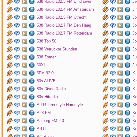
538 Radio 102.3 FM Eindhoven
Je
538 Radio 102.4 FM Amsterdam
Ji
538 Radio 102.5 FM Utrecht
Jo
538 Radio 102.7 FM Den Haag
Jo
538 Radio 102.7 FM Rotterdam
Jo
538 Top 50
Jo
538 Verruckte Stunden
Jo
538 Zomer
Ju
60XL
Ju
6FM 92.0
K
80s ALIVE
K-
80s Disco Radio
K
80s Hitradio
Ka
A.I.R. Freestyle Hardstyle
KB
A28 FM
Ke
Am
Aalburg FM 2.0
Ke
Ro
ABTT
Ke
AC Radio
Ki