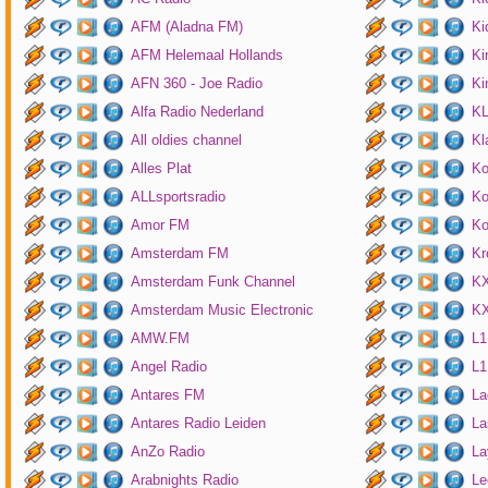
AFM (Aladna FM)
Ki
AFM Helemaal Hollands
Ki
AFN 360 - Joe Radio
Ki
Alfa Radio Nederland
K
All oldies channel
Kl
Alles Plat
Ko
ALLsportsradio
Ko
Amor FM
Ko
Amsterdam FM
Kr
Amsterdam Funk Channel
KX
Amsterdam Music Electronic
KX
AMW.FM
L1
Angel Radio
L1
Antares FM
La
Antares Radio Leiden
La
AnZo Radio
La
Arabnights Radio
Le