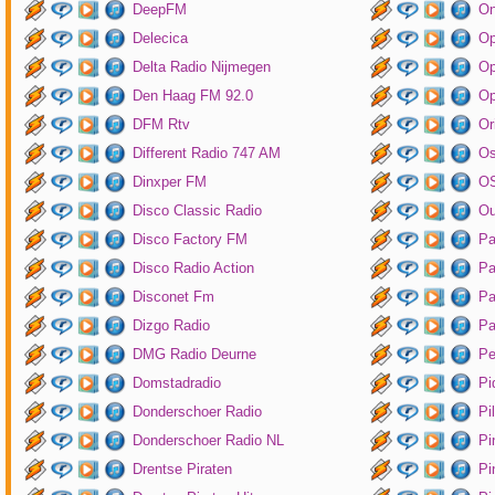
DeepFM
On
Delecica
Op
Delta Radio Nijmegen
Op
Den Haag FM 92.0
Op
DFM Rtv
Or
Different Radio 747 AM
O
Dinxper FM
OS
Disco Classic Radio
Ou
Disco Factory FM
Pa
Disco Radio Action
Pa
Disconet Fm
Pa
Dizgo Radio
Pa
DMG Radio Deurne
Pe
Domstadradio
Pi
Donderschoer Radio
Pi
Donderschoer Radio NL
Pi
Drentse Piraten
Pi